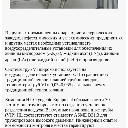
В крупных промышленных парках, металлургических
заводах, нефтехимических и углехимических предприятиях
и других местах необходимо устанавливать
воздухоразделительные установки для обеспечения их
жидким кислородом (ЖК).
), жидкий азот (LN)
), жидкий
2
2
аргон (LAr) или жидкий гелий (LHe) в производстве.
Система труб VI широко используется на
воздухоразделительных установках. По сравнению с
традиционной теплоизоляцией трубопроводов,
теплопотери труб VI в 0,05–0,035 раза выше, чем у
традиционной теплоизоляции.
Компания HL Cryogenic Equipment обладает почти 30-
летним опытом в проектах по созданию установок
разделения воздуха. Вакуумные изолированные трубы
(VIP) HL соответствуют стандарту ASME B31.3 для
трубопроводов высокого давления. Инженерный опыт и
возможности контроля качества гарантируют