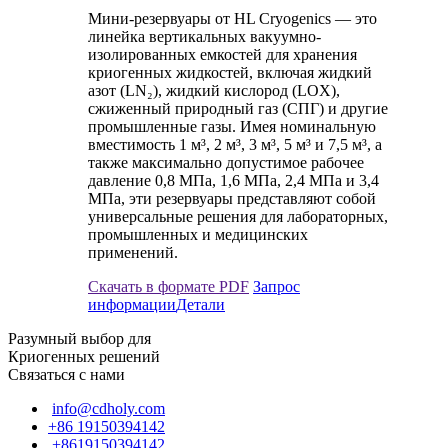
Мини-резервуары от HL Cryogenics — это
линейка вертикальных вакуумно-
изолированных емкостей для хранения
криогенных жидкостей, включая жидкий
азот (LN₂), жидкий кислород (LOX),
сжиженный природный газ (СПГ) и другие
промышленные газы. Имея номинальную
вместимость 1 м³, 2 м³, 3 м³, 5 м³ и 7,5 м³, а
также максимально допустимое рабочее
давление 0,8 МПа, 1,6 МПа, 2,4 МПа и 3,4
МПа, эти резервуары представляют собой
универсальные решения для лабораторных,
промышленных и медицинских
применений.
Скачать в формате PDF
Запрос
информации
Детали
Разумный выбор для
Криогенных решений
Связаться с нами
info@cdholy.com
+86 19150394142
+8619150394142