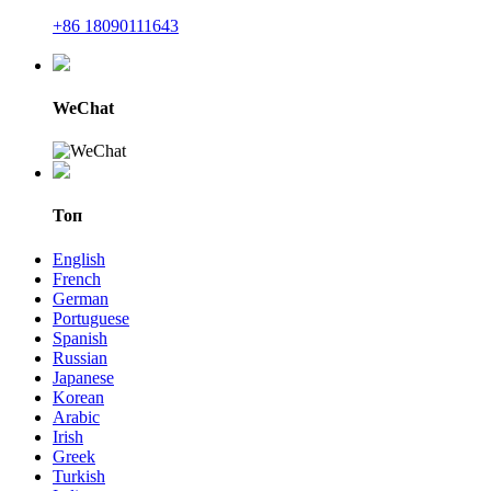
+86 18090111643
WeChat
Топ
English
French
German
Portuguese
Spanish
Russian
Japanese
Korean
Arabic
Irish
Greek
Turkish