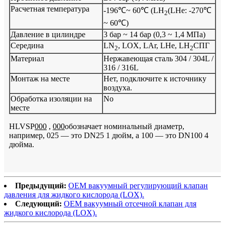
Расчетная температура
-196℃~ 60℃ (LH
(LHe: -270℃
2
~ 60℃)
Давление в цилиндре
3 бар ~ 14 бар (0,3 ~ 1,4 МПа)
Середина
LN
, LOX, LAr, LHe, LH
СПГ
2
2
Материал
Нержавеющая сталь 304 / 304L /
316 / 316L
Монтаж на месте
Нет, подключите к источнику
воздуха.
Обработка изоляции на
No
месте
HLVSP
000
,
000
обозначает номинальный диаметр,
например, 025 — это DN25 1 дюйм, а 100 — это DN100 4
дюйма.
Предыдущий:
OEM вакуумный регулирующий клапан
давления для жидкого кислорода (LOX).
Следующий:
OEM вакуумный отсечной клапан для
жидкого кислорода (LOX).