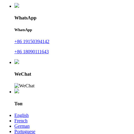
WhatsApp
WhatsApp
+86 19150394142
+86 18090111643
WeChat
Топ
English
French
German
Portuguese