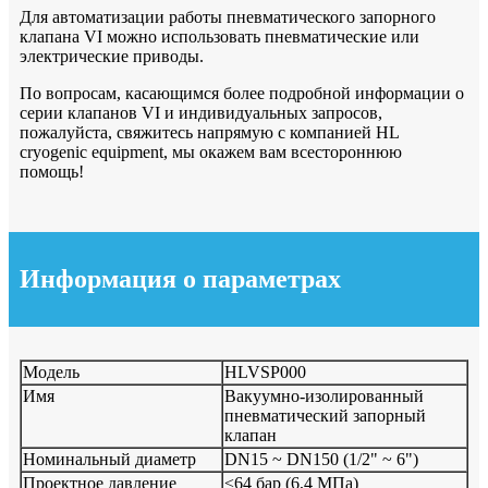
Для автоматизации работы пневматического запорного
клапана VI можно использовать пневматические или
электрические приводы.
По вопросам, касающимся более подробной информации о
серии клапанов VI и индивидуальных запросов,
пожалуйста, свяжитесь напрямую с компанией HL
cryogenic equipment, мы окажем вам всестороннюю
помощь!
Информация о параметрах
Модель
HLVSP000
Имя
Вакуумно-изолированный
пневматический запорный
клапан
Номинальный диаметр
DN15 ~ DN150 (1/2" ~ 6")
Проектное давление
≤64 бар (6,4 МПа)