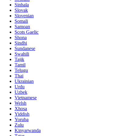
Sinhala
Slovak
Slovenian
Somali
Samoan
Scots Gaelic
Shona
Sindhi
Sundanese
Swahili
Tajik
Tamil
Telugu
Thai
Ukrainian
Urdu
Uzbek
Vietnamese
Welsh
Xhosa
Yiddish
Yoruba
Zulu
Kinyarwanda
Tatar