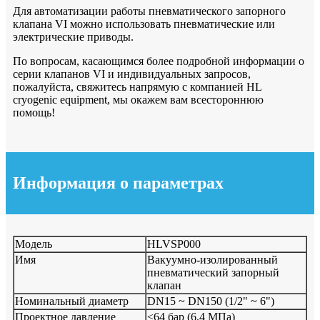
Для автоматизации работы пневматического запорного
клапана VI можно использовать пневматические или
электрические приводы.
По вопросам, касающимся более подробной информации о
серии клапанов VI и индивидуальных запросов,
пожалуйста, свяжитесь напрямую с компанией HL
cryogenic equipment, мы окажем вам всестороннюю
помощь!
Информация о параметрах
Модель
HLVSP000
Имя
Вакуумно-изолированный
пневматический запорный
клапан
Номинальный диаметр
DN15 ~ DN150 (1/2" ~ 6")
Проектное давление
≤64 бар (6,4 МПа)