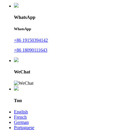
WhatsApp
WhatsApp
+86 19150394142
+86 18090111643
WeChat
Топ
English
French
German
Portuguese