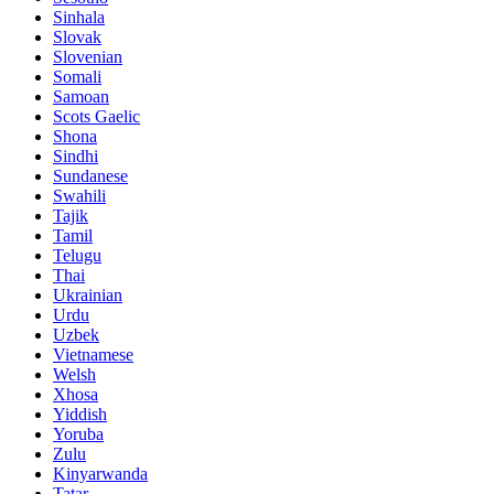
Sinhala
Slovak
Slovenian
Somali
Samoan
Scots Gaelic
Shona
Sindhi
Sundanese
Swahili
Tajik
Tamil
Telugu
Thai
Ukrainian
Urdu
Uzbek
Vietnamese
Welsh
Xhosa
Yiddish
Yoruba
Zulu
Kinyarwanda
Tatar