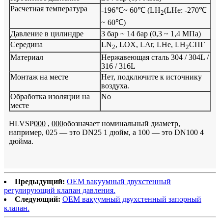
Расчетная температура
-196℃~ 60℃ (LH
(LHe: -270℃
2
~ 60℃)
Давление в цилиндре
3 бар ~ 14 бар (0,3 ~ 1,4 МПа)
Середина
LN
, LOX, LAr, LHe, LH
СПГ
2
2
Материал
Нержавеющая сталь 304 / 304L /
316 / 316L
Монтаж на месте
Нет, подключите к источнику
воздуха.
Обработка изоляции на
No
месте
HLVSP
000
,
000
обозначает номинальный диаметр,
например, 025 — это DN25 1 дюйм, а 100 — это DN100 4
дюйма.
Предыдущий:
OEM вакуумный двухстенный
регулирующий клапан давления.
Следующий:
OEM вакуумный двухстенный запорный
клапан.