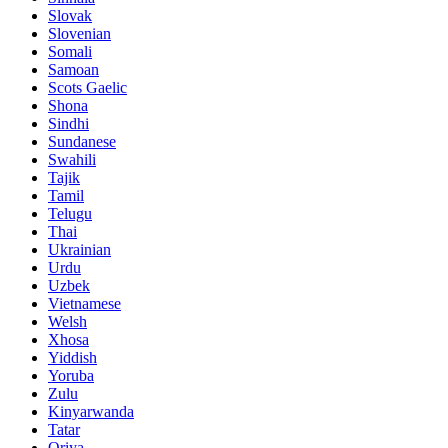
Slovak
Slovenian
Somali
Samoan
Scots Gaelic
Shona
Sindhi
Sundanese
Swahili
Tajik
Tamil
Telugu
Thai
Ukrainian
Urdu
Uzbek
Vietnamese
Welsh
Xhosa
Yiddish
Yoruba
Zulu
Kinyarwanda
Tatar
Oriya