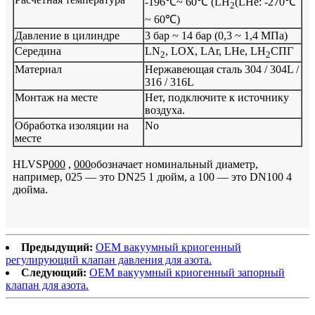
-196℃~ 60℃ (LH
(LHe: -270℃
2
~ 60℃)
Давление в цилиндре
3 бар ~ 14 бар (0,3 ~ 1,4 МПа)
Середина
LN
, LOX, LAr, LHe, LH
СПГ
2
2
Материал
Нержавеющая сталь 304 / 304L /
316 / 316L
Монтаж на месте
Нет, подключите к источнику
воздуха.
Обработка изоляции на
No
месте
HLVSP
000
,
000
обозначает номинальный диаметр,
например, 025 — это DN25 1 дюйм, а 100 — это DN100 4
дюйма.
Предыдущий:
OEM вакуумный криогенный
регулирующий клапан давления для азота.
Следующий:
OEM вакуумный криогенный запорный
клапан для азота.