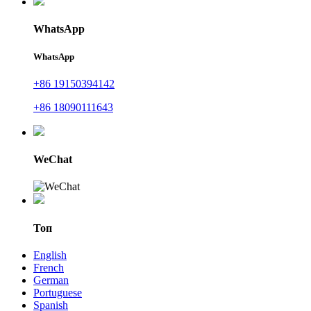
WhatsApp
WhatsApp
+86 19150394142
+86 18090111643
WeChat
Топ
English
French
German
Portuguese
Spanish