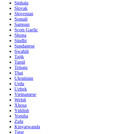
Sinhala
Slovak
Slovenian
Somali
Samoan
Scots Gaelic
Shona
Sindhi
Sundanese
Swahili
Tajik
Tamil
Telugu
Thai
Ukrainian
Urdu
Uzbek
Vietnamese
Welsh
Xhosa
Yiddish
Yoruba
Zulu
Kinyarwanda
Tatar