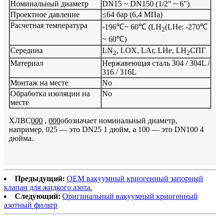
Номинальный диаметр
DN15 ~ DN150 (1/2" ~ 6")
Проектное давление
≤64 бар (6,4 МПа)
Расчетная температура
-196℃~ 60℃ (LH
(LHe: -270℃
2
~ 60℃)
Середина
LN
, LOX, LAr, LHe, LH
СПГ
2
2
Материал
Нержавеющая сталь 304 / 304L /
316 / 316L
Монтаж на месте
No
Обработка изоляции на
No
месте
ХЛВС
000
,
000
обозначает номинальный диаметр,
например, 025 — это DN25 1 дюйм, а 100 — это DN100 4
дюйма.
Предыдущий:
OEM вакуумный криогенный запорный
клапан для жидкого азота.
Следующий:
Оригинальный вакуумный криогенный
азотный фильтр