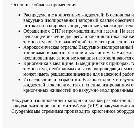
Основные области применения:
Распределение криогенных жидкостей: В основном 
вакуумно-изолированный запорный клапан обеспечив
потоки и изолировать определенные участки для тех
Обращение с СПГ и промышленными газами: На заво
решающее значение для регулирования потока сжиже
температурах. Это важнейший элемент криогенного 
Аэрокосмическая отрасль: Вакуумно-изолированный 
топливами в ракетных топливных системах. Надежно
изолированные запорные клапаны изготавливаются с
Криогеника в медицине: В медицинских приборах, 
температур, необходимых для сверхпроводящих магн
может иметь решающее значение для надежной работ
Исследования и разработки: В лабораториях и научн
жидкостей в экспериментах и ​​специализированном
криогенных жидкостей по вакуумно-изолированным 
Вакуумно-изолированный запорный клапан разработан для
вакуумно-изолированными трубами (VIP) и вакуумно-изо
Cryogenics мы стремимся производить криогенное оборудо