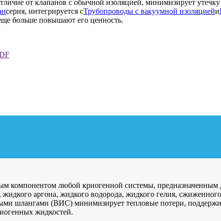
отличие от клапанов с обычной изоляцией, минимизирует утечку
ан
серия, интегрируется с
Трубопроводы с вакуумной изоляцией
и
еще больше повышают его ценность.
PDF
ым компонентом любой криогенной системы, предназначенным д
 жидкого аргона, жидкого водорода, жидкого гелия, сжиженного
ыми шлангами (ВИС) минимизирует тепловые потери, поддержи
риогенных жидкостей.