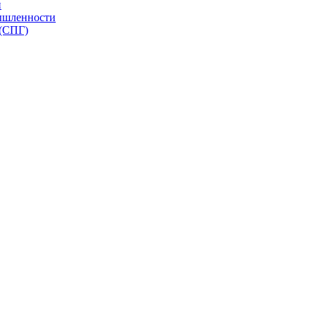
и
ышленности
 (СПГ)