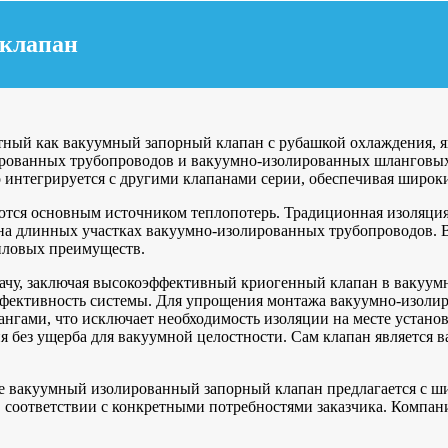
 клапан
тный как вакуумный запорный клапан с рубашкой охлаждения, 
рованных трубопроводов и вакуумно-изолированных шланговых
 интегрируется с другими клапанами серии, обеспечивая широк
ются основным источником теплопотерь. Традиционная изоляци
на длинных участках вакуумно-изолированных трубопроводов. 
епловых преимуществ.
ачу, заключая высокоэффективный криогенный клапан в вакуумн
фективность системы. Для упрощения монтажа вакуумно-изолир
гами, что исключает необходимость изоляции на месте установ
я без ущерба для вакуумной целостности. Сам клапан является
ке вакуумный изолированный запорный клапан предлагается с ш
соответствии с конкретными потребностями заказчика. Компани