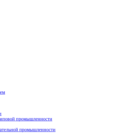
тем
и
чиповой промышленности
гательной промышленности