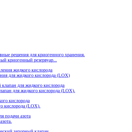
й криогенный резервуар...
ния для жидкого кислорода (LOX)
апан для жидкого кислорода (LOX).
о кислорода (LOX).
азота.