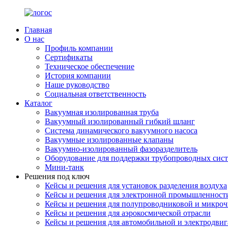
Главная
О нас
Профиль компании
Сертификаты
Техническое обеспечение
История компании
Наше руководство
Социальная ответственность
Каталог
Вакуумная изолированная труба
Вакуумный изолированный гибкий шланг
Система динамического вакуумного насоса
Вакуумные изолированные клапаны
Вакуумно-изолированный фазоразделитель
Оборудование для поддержки трубопроводных сис
Мини-танк
Решения под ключ
Кейсы и решения для установок разделения воздуха
Кейсы и решения для электронной промышленност
Кейсы и решения для полупроводниковой и микро
Кейсы и решения для аэрокосмической отрасли
Кейсы и решения для автомобильной и электродви