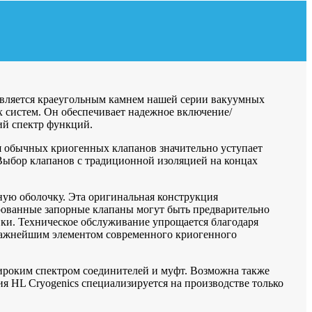
является краеугольным камнем нашей серии вакуумных
 систем. Он обеспечивает надежное включение/
ий спектр функций.
я обычных криогенных клапанов значительно уступает
Выбор клапанов с традиционной изоляцией на концах
ую оболочку. Эта оригинальная конструкция
ованные запорные клапаны могут быть предварительно
ки. Техническое обслуживание упрощается благодаря
 важнейшим элементом современного криогенного
ироким спектром соединителей и муфт. Возможна также
я HL Cryogenics специализируется на производстве только