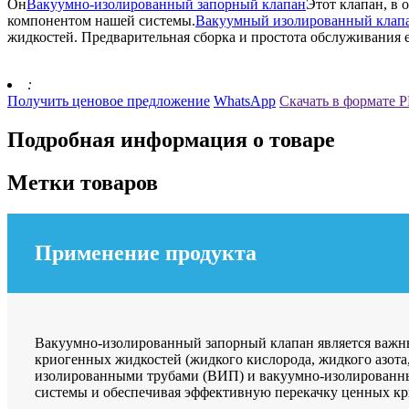
Он
Вакуумно-изолированный запорный клапан
Этот клапан, в 
компонентом нашей системы.
Вакуумный изолированный клап
жидкостей. Предварительная сборка и простота обслуживания 
:
Получить ценовое предложение
WhatsApp
Скачать в формате 
Подробная информация о товаре
Метки товаров
Применение продукта
Вакуумно-изолированный запорный клапан является важн
криогенных жидкостей (жидкого кислорода, жидкого азота,
изолированными трубами (ВИП) и вакуумно-изолированн
системы и обеспечивая эффективную перекачку ценных к