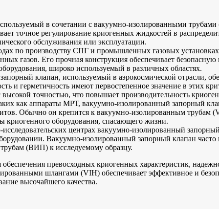
используемый в сочетании с вакуумно-изолированными трубами 
ает точное регулирование криогенных жидкостей в распределит
нического обслуживания или эксплуатации.
дах по производству СПГ и промышленных газовых установках
нных газов. Его прочная конструкция обеспечивает безопасную 
оборудования, широко используемый в различных областях.
запорный клапан, используемый в аэрокосмической отрасли, о
сть и герметичность имеют первостепенное значение в этих кр
 высокой точностью, что повышает производительность криоген
таких как аппараты МРТ, вакуумно-изолированный запорный кл
итов. Обычно он крепится к вакуумно-изолированным трубам (
ы криогенного оборудования, спасающего жизни.
о-исследовательских центрах вакуумно-изолированный запорный
 оборудовании. Вакуумно-изолированный запорный клапан часто
трубам (ВИП) к исследуемому образцу.
 обеспечения превосходных криогенных характеристик, надежнос
лированными шлангами (VIH) обеспечивает эффективное и безо
вание высочайшего качества.